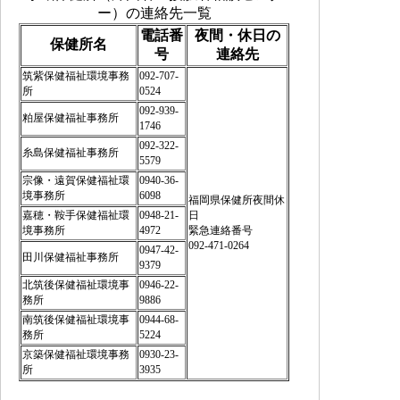
ー）の連絡先一覧
電話番
夜間・休日の
保健所名
号
連絡先
筑紫保健福祉環境事務
092-707-
所
0524
092-939-
粕屋保健福祉事務所
1746
092-322-
糸島保健福祉事務所
5579
宗像・遠賀保健福祉環
0940-36-
境事務所
6098
福岡県保健所夜間休
嘉穂・鞍手保健福祉環
0948-21-
日
境事務所
4972
緊急連絡番号
092-471-0264
0947-42-
田川保健福祉事務所
9379
北筑後保健福祉環境事
0946-22-
務所
9886
南筑後保健福祉環境事
0944-68-
務所
5224
京築保健福祉環境事務
0930-23-
所
3935