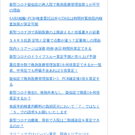
新型コロナ疑似症の再入院で救急医療管理加算１が不可
の理由
SARS核酸=PCR(検査委託以外)1350点は時間外緊急院内検
査加算が算定可能
新型コロナ28で高額医療の上限超えると括弧書きが必要
ＳＡＲＳ抗原 定性と定量で点数が違う？定量推しの理由
院内トリアージは深夜,特例,休日,時間外算定できる
新型コロナのドライブスルー算定予測と売り上げ予測
重症度分類で救急医療管理加算1を何倍算定できるか一覧
表。中等症でも呼吸不全あれば５倍算定！
疑似症で救急医療管理加算1×3、PCR確定後1倍を算定す
る
新型コロナ発生0。発熱外来なし、疑似症で救医1を何倍
算定するか？
免疫学的検査判断料の負担区分において「７」ではなく
「５」での請求をお願いいたします
新型コロナ治癒後、骨折で入院は二類感染症を算定でき
るのか？
クリニックではバンバン算定。院内トリアージは