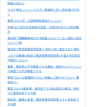
検査の代わり
コロナ発生→ハーシス入力→保健所にID→発生届けFAX
ー
新型コロナ28 入院限度額負担チェッカー
外来5点入院10点全員毎日加算。令和3年4月から9月診療
分
無症状で隔離解除後のPCR検査がされていない場合の算定
コメント例
疑似症で救急医療管理加算1×3倍が1倍に査定された理由
コロナ治療後の転院で救急医療管理加算1を最大90日算定
可能R3.1.22より
重要：無症状にPCR検査できる通知。術前のスクリーニン
グ検査でもPCR検査できる
新型コロナは看護師が少ない病棟に入院させてもいい通
知R2.2～
新型コロナ6歳未満、無症状でも100点算定の救済。外科
でも整形外科でも可能
疑似症、酸素が必要、救急医療管理加算１を２倍算定で
きる根