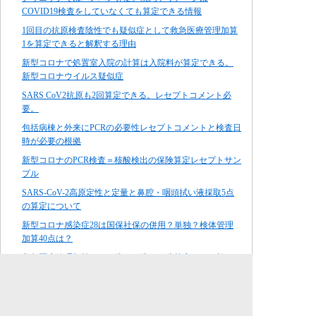
COVID19検査をしていなくても算定できる情報
1回目の抗原検査陰性でも疑似症として救急医療管理加算
1を算定できると解釈する理由
新型コロナで処置室入院の計算は入院料が算定できる。
新型コロナウイルス疑似症
SARS CoV2抗原も2回算定できる。レセプトコメント必
要。
包括病棟と外来にPCRの必要性レセプトコメントと検査日
時が必要の根拠
新型コロナのPCR検査＝核酸検出の保険算定レセプトサン
プル
SARS-CoV-2高原定性と定量と鼻腔・咽頭拭い液採取5点
の算定について
新型コロナ感染症28は国保社保の併用？単独？検体管理
加算40点は？
救急医療管理加算１が１倍、２倍、３倍算定できる根
拠、二類感染症患者入院診療加算NG,二類感染症患者療養
環境特別加算OK
新型コロナの救急医療管理加算１のコメントコードは？4