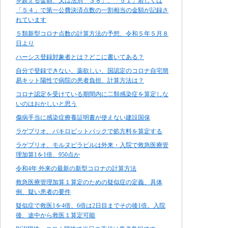
を超える金額、又は法別「３８」、「５１」若しくは
「５４」で第一公費決済点数の一割相当の金額が記録さ
れています
５類新型コロナ点数の計算方法の予想、令和５年５月８
日より
ハーシス登録対象者とは？どこに書いてある？
自分で登録できない、薬欲しい、国認定のコロナ自宅簡
易キット陽性で病院の患者負担、計算方法は？
コロナ認定を受けている期間内に二類感染症を算定しな
いのはおかしいと思う
傷病手当に感染症療養証明書が使えない建設国保
ラゲブリオ、パキロビットパックで処方料を算定する
ラゲブリオ、モルヌピラビルは外来・入院で救急医療管
理加算1を1倍、950点か
令和4年 外来の最新の新型コロナの計算方法
救急医療管理加算１算定のための疑似症の定義、具体
例、疑い患者の要件
疑似症で救医1を4倍、6倍は2日目までその後1倍。入院
後、途中から救医１算定可能