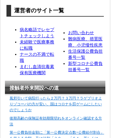
運営者のサイト一覧
病名略語でレセプ
お問い合わせ
トチェックしよう
難病医療、措置医
未経験で医療事務
療、小児慢性疾患
に転職
生活保護公費負担
ナースの不満で転
番号一覧
職
新型コロナ公費負
まむし血清抗毒素
担番号一覧
保有医療機関
接触者外来開設への道
風邪引いて病院行ったら２万円？３万円？ラゲブリオよ
りゾコーバの方が安い、国はコロナを罰ゲームにしたい
のでしょうか
後期高齢の保険証有効期限切れをオンライン確認する方
法
第一公費負担金額に「第一公費決定点数×公費給付割合」