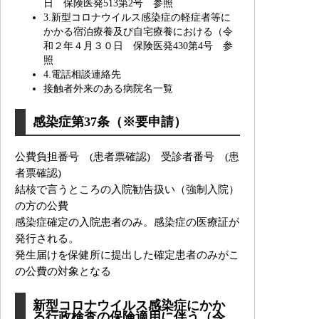
日 保険医発513第2号 参照
3.新型コロナウイルス感染症の軽症者等に
かかる宿泊療養及び自宅療養における（令
和２年４月３０日 保険医発430第4号 参
照
4.電話相談連絡先
接触者外来のある病院名一覧
感染症第37条（※要申請）
公費負担番号 (患者票確認) 受診者番号 (患
者票確認)
結核で言うところの入院勧告扱い（強制入院）
の方の公費
感染症確定の入院患者のみ。感染症の医療証が
発行される。
発生届けを保健所に提出した確定患者のみがこ
の公費の対象となる
新型コロナウイルス感染症にかか
る行政検査の保険適用に伴う（令