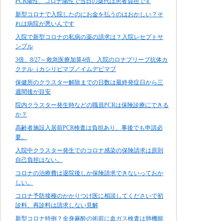
PCR陽性、コロナ陽性で当日の薬代は患者負担です
新型コロナで入院したのにお金を払うのはおかしい？そ
れは病院が悪いんです
入院で新型コロナの私病の薬の請求は？入院レセプトサ
ンプル
3倍、8/27～救急医療加算4倍、入院のロナプリーブ抗体カ
クテル（カシリビマブ／イムデビマブ
保健所のクラスター解除までの日数は最終発症日から三
週間後が目安
院内クラスター発生時などの職員PCRは保険診療にできる
か？
高齢者施設入居前PCR検査は負担あり、事後でも申請必
要。
入院中クラスター発生でのコロナ感染の保険請求は原則
自己負担はない。
コロナの治療費は退院後しか保険請求できないっておか
しい。
コロナ予防接種のかかりつけ医に相談してくださいで初
診料、再診料は請求しない見解
新型コロナ特例？全身麻酔の術前に血ガス検査は肺機能