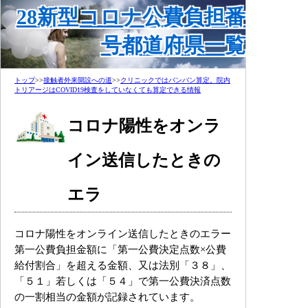
28新型コロナ公費負担番
号都道府県一覧
トップ
>>
接触者外来開設への道
>>
クリニックではバンバン算定。院内
トリアージはCOVID19検査をしていなくても算定できる情報
コロナ陽性をオンラ
イン送信したときの
エラ
コロナ陽性をオンライン送信したときのエラー
第一公費負担金額に「第一公費決定点数×公費
給付割合」を超える金額、又は法別「３８」、
「５１」若しくは「５４」で第一公費決済点数
の一割相当の金額が記録されています。