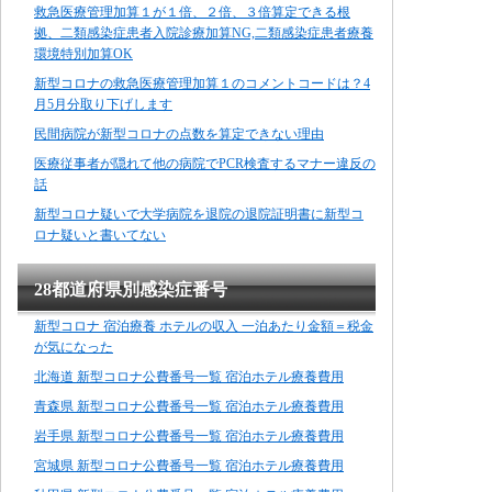
救急医療管理加算１が１倍、２倍、３倍算定できる根
拠、二類感染症患者入院診療加算NG,二類感染症患者療養
環境特別加算OK
新型コロナの救急医療管理加算１のコメントコードは？4
月5月分取り下げします
民間病院が新型コロナの点数を算定できない理由
医療従事者が隠れて他の病院でPCR検査するマナー違反の
話
新型コロナ疑いで大学病院を退院の退院証明書に新型コ
ロナ疑いと書いてない
28都道府県別感染症番号
新型コロナ 宿泊療養 ホテルの収入 一泊あたり金額＝税金
が気になった
北海道 新型コロナ公費番号一覧 宿泊ホテル療養費用
青森県 新型コロナ公費番号一覧 宿泊ホテル療養費用
岩手県 新型コロナ公費番号一覧 宿泊ホテル療養費用
宮城県 新型コロナ公費番号一覧 宿泊ホテル療養費用