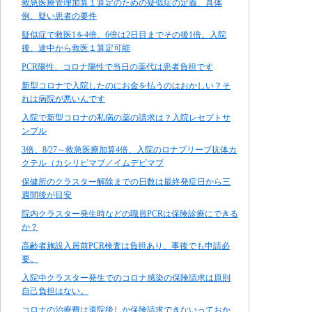
救急医療管理加算１算定のための疑似症の定義、具体
例、疑い患者の要件
疑似症で救医1を4倍、6倍は2日目までその後1倍。入院
後、途中から救医１算定可能
PCR陽性、コロナ陽性で当日の薬代は患者負担です
新型コロナで入院したのにお金を払うのはおかしい？そ
れは病院が悪いんです
入院で新型コロナの私病の薬の請求は？入院レセプトサ
ンプル
3倍、8/27～救急医療加算4倍、入院のロナプリーブ抗体カ
クテル（カシリビマブ／イムデビマブ
保健所のクラスター解除までの日数は最終発症日から三
週間後が目安
院内クラスター発生時などの職員PCRは保険診療にできる
か？
高齢者施設入居前PCR検査は負担あり、事後でも申請必
要。
入院中クラスター発生でのコロナ感染の保険請求は原則
自己負担はない。
コロナの治療費は退院後しか保険請求できないっておか