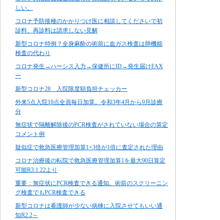
しい。
コロナ予防接種のかかりつけ医に相談してくださいで初
診料、再診料は請求しない見解
新型コロナ特例？全身麻酔の術前に血ガス検査は肺機能
検査の代わり
コロナ発生→ハーシス入力→保健所にID→発生届けFAX
ー
新型コロナ28 入院限度額負担チェッカー
外来5点入院10点全員毎日加算。令和3年4月から9月診療
分
無症状で隔離解除後のPCR検査がされていない場合の算定
コメント例
疑似症で救急医療管理加算1×3倍が1倍に査定された理由
コロナ治療後の転院で救急医療管理加算1を最大90日算定
可能R3.1.22より
重要：無症状にPCR検査できる通知。術前のスクリーニン
グ検査でもPCR検査できる
新型コロナは看護師が少ない病棟に入院させてもいい通
知R2.2～