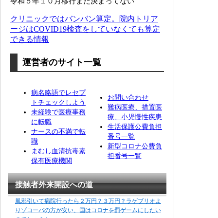
令和５年１０月移行まだ決まってない
クリニックではバンバン算定。院内トリア
ージはCOVID19検査をしていなくても算定
できる情報
運営者のサイト一覧
病名略語でレセプ
お問い合わせ
トチェックしよう
難病医療、措置医
未経験で医療事務
療、小児慢性疾患
に転職
生活保護公費負担
ナースの不満で転
番号一覧
職
新型コロナ公費負
まむし血清抗毒素
担番号一覧
保有医療機関
接触者外来開設への道
風邪引いて病院行ったら２万円？３万円？ラゲブリオよ
りゾコーバの方が安い、国はコロナを罰ゲームにしたい