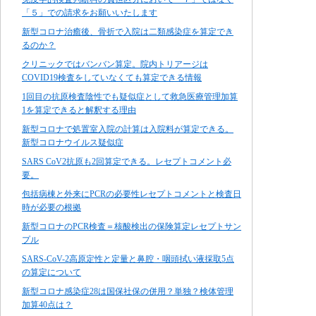
「５」での請求をお願いいたします
新型コロナ治癒後、骨折で入院は二類感染症を算定でき
るのか？
クリニックではバンバン算定。院内トリアージは
COVID19検査をしていなくても算定できる情報
1回目の抗原検査陰性でも疑似症として救急医療管理加算
1を算定できると解釈する理由
新型コロナで処置室入院の計算は入院料が算定できる。
新型コロナウイルス疑似症
SARS CoV2抗原も2回算定できる。レセプトコメント必
要。
包括病棟と外来にPCRの必要性レセプトコメントと検査日
時が必要の根拠
新型コロナのPCR検査＝核酸検出の保険算定レセプトサン
プル
SARS-CoV-2高原定性と定量と鼻腔・咽頭拭い液採取5点
の算定について
新型コロナ感染症28は国保社保の併用？単独？検体管理
加算40点は？