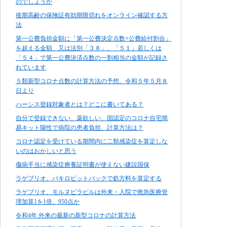
のでしょうか
後期高齢の保険証有効期限切れをオンライン確認する方
法
第一公費負担金額に「第一公費決定点数×公費給付割合」
を超える金額、又は法別「３８」、「５１」若しくは
「５４」で第一公費決済点数の一割相当の金額が記録さ
れています
５類新型コロナ点数の計算方法の予想、令和５年５月８
日より
ハーシス登録対象者とは？どこに書いてある？
自分で登録できない、薬欲しい、国認定のコロナ自宅簡
易キット陽性で病院の患者負担、計算方法は？
コロナ認定を受けている期間内に二類感染症を算定しな
いのはおかしいと思う
傷病手当に感染症療養証明書が使えない建設国保
ラゲブリオ、パキロビットパックで処方料を算定する
ラゲブリオ、モルヌピラビルは外来・入院で救急医療管
理加算1を1倍、950点か
令和4年 外来の最新の新型コロナの計算方法