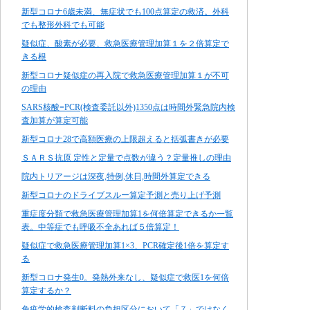
新型コロナ6歳未満、無症状でも100点算定の救済。外科
でも整形外科でも可能
疑似症、酸素が必要、救急医療管理加算１を２倍算定で
きる根
新型コロナ疑似症の再入院で救急医療管理加算１が不可
の理由
SARS核酸=PCR(検査委託以外)1350点は時間外緊急院内検
査加算が算定可能
新型コロナ28で高額医療の上限超えると括弧書きが必要
ＳＡＲＳ抗原 定性と定量で点数が違う？定量推しの理由
院内トリアージは深夜,特例,休日,時間外算定できる
新型コロナのドライブスルー算定予測と売り上げ予測
重症度分類で救急医療管理加算1を何倍算定できるか一覧
表。中等症でも呼吸不全あれば５倍算定！
疑似症で救急医療管理加算1×3、PCR確定後1倍を算定す
る
新型コロナ発生0。発熱外来なし、疑似症で救医1を何倍
算定するか？
免疫学的検査判断料の負担区分において「７」ではなく