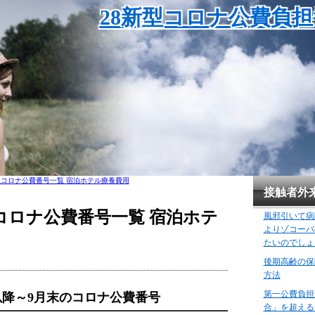
28新型コロナ公費負
型コロナ公費番号一覧 宿泊ホテル療養費用
接触者外
コロナ公費番号一覧 宿泊ホテ
風邪引いて病
よりゾコーバ
たいのでしょ
後期高齢の保
方法
第一公費負担
日以降～9月末のコロナ公費番号
合」を超える