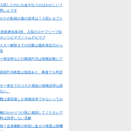
入院したのにお金を払うのはおかしい？
悪いんです
ロナの私病の薬の請求は？入院レセプト
7～救急医療加算4倍、入院のロナプリーブ抗
カシリビマブ／イムデビマブ
スター解除までの日数は最終発症日から
安
ー発生時などの職員PCRは保険診療にで
居前PCR検査は負担あり、事後でも申請
ター発生でのコロナ感染の保険請求は原
ない。
費は退院後しか保険請求できないってお
種のかかりつけ医に相談してくださいで
料は請求しない見解
例？全身麻酔の術前に血ガス検査は肺機