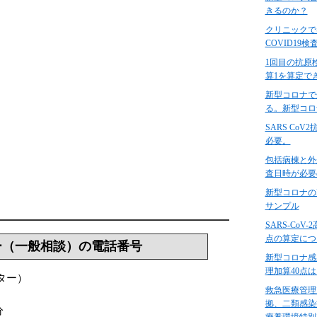
きるのか？
クリニックで
COVID1
1回目の抗原
算1を算定で
新型コロナで
る。新型コロ
SARS Co
必要。
包括病棟と外
査日時が必要
新型コロナの
サンプル
SARS-Co
点の算定につ
ー（一般相談）の電話番号
新型コロナ感
理加算40点は
ター）
救急医療管理
拠、二類感染
分