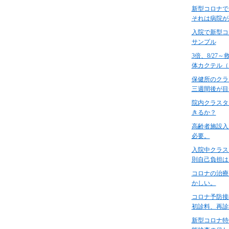
新型コロナで
それは病院が
入院で新型コ
サンプル
3倍、8/2
体カクテル（
保健所のクラ
三週間後が目
院内クラスタ
きるか？
高齢者施設入
必要。
入院中クラス
則自己負担は
コロナの治療
かしい。
コロナ予防接
初診料、再診
新型コロナ特