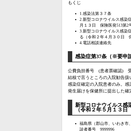
もくじ
1.感染法第３７条
2.新型コロナウイルス感染
月１３日 保険医発513第2
3.新型コロナウイルス感染
る（令和２年４月３０日 保
4.電話相談連絡先
感染症第37条（※要申
公費負担番号 (患者票確認) 
結核で言うところの入院勧告扱
感染症確定の入院患者のみ。感
発生届けを保健所に提出した確
新型コロナウイルス感
（令和２年５月１３日 
福島県（郡山市、いわき市、福
診者番号 9999996