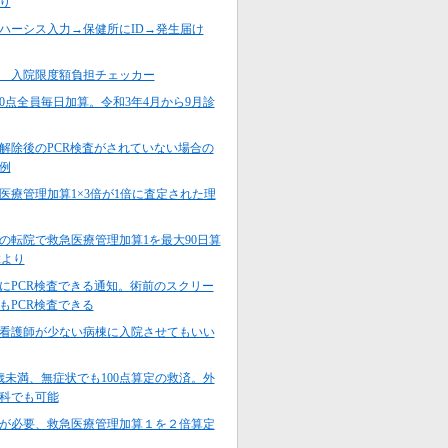
り
ハーシス入力→保健所にID→発生届け
8 入院限度額負担チェッカー
10点全員毎日加算。令和3年4月から9月診
解除後のPCR検査がされていない場合の
例
医療管理加算1×3倍が1倍に査定された理
の転院で救急医療管理加算1を最大90日算
2より
にPCR検査できる通知。術前のスクリー
もPCR検査できる
看護師が少ない病棟に入院させてもいい
歳未満、無症状でも100点算定の救済。外
科でも可能
が必要、救急医療管理加算１を２倍算定