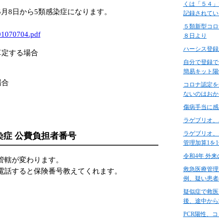
くは「５４」
月8日から5類感染症になります。
記録されてい
５類新型コロ
001070704.pdf
８日より
ハーシス登録
算定する場合
自分で登録で
簡易キット陽
場合
コロナ認定を
ないのはおか
傷病手当に感
ラゲブリオ、
ラゲブリオ、
症 公費負担者番号
管理加算1を1
令和4年 外
管轄が変わります。
救急医療管理
電話すると保険番号教えてくれます。
例、疑い患者
疑似症で救医
後、途中から
PCR陽性、