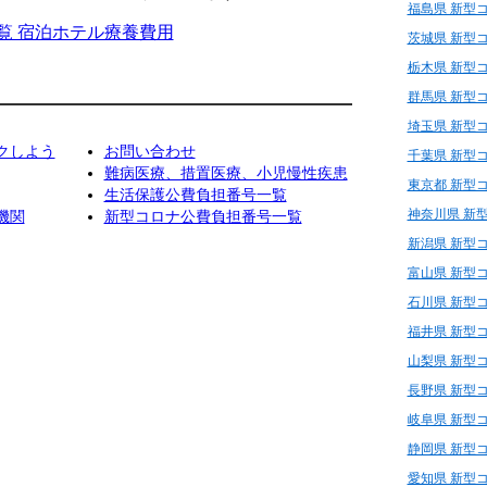
福島県 新型
覧 宿泊ホテル療養費用
茨城県 新型
栃木県 新型
群馬県 新型
埼玉県 新型
クしよう
お問い合わせ
千葉県 新型
難病医療、措置医療、小児慢性疾患
東京都 新型
生活保護公費負担番号一覧
神奈川県 新
機関
新型コロナ公費負担番号一覧
新潟県 新型
富山県 新型
石川県 新型
福井県 新型
山梨県 新型
長野県 新型
岐阜県 新型
静岡県 新型
愛知県 新型