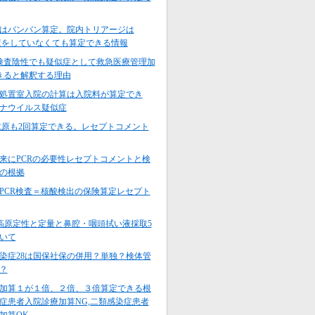
はバンバン算定。院内トリアージは
9検査をしていなくても算定できる情報
検査陰性でも疑似症として救急医療管理加
きると解釈する理由
処置室入院の計算は入院料が算定でき
ナウイルス疑似症
V2抗原も2回算定できる。レセプトコメント
来にPCRの必要性レセプトコメントと検
の根拠
PCR検査＝核酸検出の保険算定レセプト
V-2高原定性と定量と鼻腔・咽頭拭い液採取5
いて
染症28は国保社保の併用？単独？検体管
？
加算１が１倍、２倍、３倍算定できる根
症患者入院診療加算NG,二類感染症患者