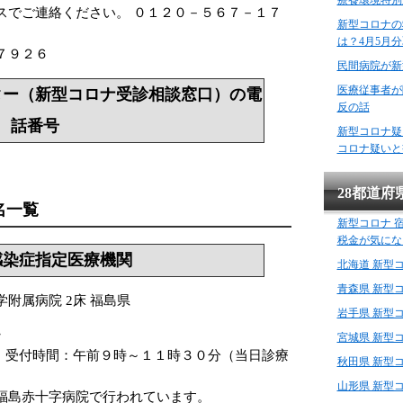
療養環境特別
スでご連絡ください。 ０１２０－５６７－１７
新型コロナの
は？4月5月
７９２６
民間病院が新
医療従事者が
ター（新型コロナ受診相談窓口）の電
反の話
話番号
新型コロナ疑
コロナ疑いと
28都道府
名一覧
新型コロナ 
税金が気にな
感染症指定医療機関
北海道 新型
青森県 新型
附属病院 2床 福島県
岩手県 新型
》
宮城県 新型
５ 受付時間：午前９時～１１時３０分（当日診療
秋田県 新型
山形県 新型
福島赤十字病院で行われています。