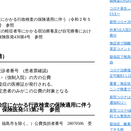
能検査の代わ
コロナ発生→
FAXー
症にかかる行政検査の保険適用に伴う（令和２年５
新型コロナ2
号 参照
外来5点入院
症の軽症者等にかかる宿泊療養及び自宅療養におけ
療分
険医発430第4号 参照
無症状で隔離
算定コメント
請）
疑似症で救急
由
コロナ治療後
受診者番号 (患者票確認)
定可能R3.1.2
い（強制入院）の方の公費
重要：無症状
染症の医療証が発行される。
ニング検査で
定患者のみがこの公費の対象となる
新型コロナは
通知R2.2～
染症にかかる行政検査の保険適用に伴う
保険医発513第2号 参照
新型コロナ6
科でも整形外
島市を除く。）公費負担者番号 28070506 受
疑似症、酸素
できる根