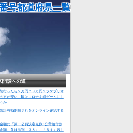
担番号都道府県一覧
来開設への道
院行ったら２万円？３万円？ラゲブリオ
の方が安い、国はコロナを罰ゲームにし
うか
険証有効期限切れをオンライン確認する
金額に「第一公費決定点数×公費給付割
金額、又は法別「３８」、「５１」若し