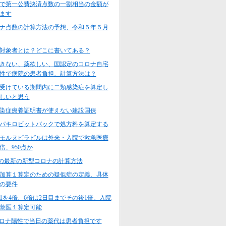
で第一公費決済点数の一割相当の金額が
ます
ナ点数の計算方法の予想、令和５年５月
対象者とは？どこに書いてある？
きない、薬欲しい、国認定のコロナ自宅
性で病院の患者負担、計算方法は？
受けている期間内に二類感染症を算定し
しいと思う
染症療養証明書が使えない建設国保
パキロビットパックで処方料を算定する
モルヌピラビルは外来・入院で救急医療
倍、950点か
来の最新の新型コロナの計算方法
加算１算定のための疑似症の定義、具体
の要件
1を4倍、6倍は2日目までその後1倍。入院
救医１算定可能
コロナ陽性で当日の薬代は患者負担です