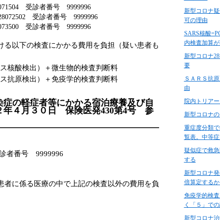
1504 受診者番号 9999996
新型コロナ疑
72502 受診者番号 9999996
可の理由
3500 受診者番号 9999996
SARS核酸=
内検査加算が
ける以下の検査にかかる費用を負担（疑い患者も
新型コロナ2
要
ウイルス核酸検出）＋微生物的検査判断料
ウイルス抗原検出）＋免疫学的検査判断料
ＳＡＲＳ抗原
由
染症の軽症者等にかかる宿泊療養及び自
院内トリアー
年４月３０日 保険医発430第4号 参
新型コロナの
重症度分類で
覧表。中等症
疑似症で救急
診者番号 9999996
する
新型コロナ発
倍算定するか
患者に係る医療の中で上記の検査以外の費用を負
免疫学的検査
く「５」での
新型コロナ治