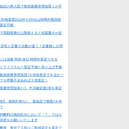
似症の再入院で救急医療管理加算１が不
PCR(検査委託以外)1350点は時間外緊急院
算定可能
8で高額医療の上限超えると括弧書きが必
 定性と定量で点数が違う？定量推しの理
ジは深夜,特例,休日,時間外算定できる
ドライブスルー算定予測と売り上げ予測
救急医療管理加算1を何倍算定できるか一
でも呼吸不全あれば５倍算定！
医療管理加算1×3、PCR確定後1倍を算定
生0。発熱外来なし、疑似症で救医1を何
？
判断料の負担区分において「７」ではな
請求をお願いいたします
癒後、骨折で入院は二類感染症を算定で